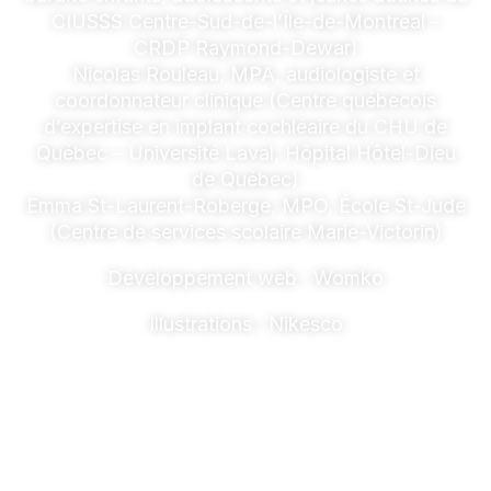
CIUSSS Centre-Sud-de-l’Île-de-Montréal –
CRDP Raymond-Dewar)
Nicolas Rouleau, MPA, audiologiste et
coordonnateur clinique (Centre québécois
d’expertise en implant cochléaire du CHU de
Québec – Université Laval, Hôpital Hôtel-Dieu
de Québec)
Emma St-Laurent-Roberge, MPO, École St-Jude
(Centre de services scolaire Marie-Victorin)
Développement web : Womko
Illustrations : Nikesco