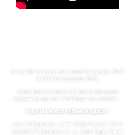
Remerciements
Un guide co-écrit par
Louise Duchesne, Ph.D
et
Charles Gaucher, Ph.D.
Nous tenons à remercier les nombreuses
personnes qui ont contribué à sa création :
Pour la version initiale du guide :
Julie Châteauvert, Anne-Marie Parisot, Ph.D,
Suzanne Villeneuve, int. a., Sara Pagé, Sarah