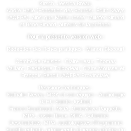
Kirsch, Jessica Breau,
André Hallé (Fondation des Sourds), Édith Keays
(AQEPA), ainsi que Marie-Josée Taillefer-Simard
et René Simard, auteurs de la préface.
Pour la présente version web :
Rédaction des fiches pratiques : Manon Blécourt
Comité de révision : Claire Lesur, Thomas
Vaillant, Frédérique Thibodeau, Claire Moussel
et
François Benoit (AQEPA Provinciale)
Révisions techniques :
Nathalie Neveu, MOA et son équipe – Audiologie
(CHU Sainte-Justine)
France Boudreault, MOA, Geneviève Paquette,
MPA, Josée Rioux, MPA, Catherine
Deschatelets, MPA, audiologistes (Programme
Surdité enfants, adolescents et jeunes adultes du