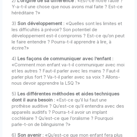
2)
L’origine de sa différence
: «Est-ce notre faute ?
Y-a-t-il une chose que nous avons mal faite ? Est-ce
héréditaire ?»
3)
Son développement
: «Quelles sont les limites et
les difficultés à prévoir? Son potentiel de
développement est-il compromis ? Est-ce qu’on peut
le faire entendre ? Pourra-t-il apprendre à lire, à
écrire?»
4)
Les façons de communiquer avec l’enfant
:
«Comment mon enfant va-t-il communiquer avec moi
et les autres ? Faut-il parler avec les mains ? Faut-il
parler plus fort ? Va-t-il parler avec sa voix ? Allons-
nous devoir apprendre la LSQ ?»
5)
Les différentes méthodes et aides techniques
dont il aura besoin
: «Est-ce qu’il lui faut une
prothèse auditive ? Qu’est-ce qu’il entendra avec des
appareils auditifs ? Pourra-t-il avoir un implant
cochléaire ? Qu’est-ce que l’oralisme ? Pourquoi
parle-t-on de bilinguisme ?»
6)
Son avenir
: «Qu’est-ce que mon enfant fera plus